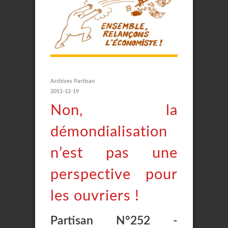
Archives Partisan
2011-12-19
Non, la
démondialisation
n’est pas une
perspective pour
les ouvriers !
Partisan N°252 -