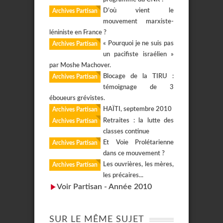
D’où vient le
Archives Partisan
mouvement marxiste-
léniniste en France ?
« Pourquoi je ne suis pas
Archives Partisan
un pacifiste israélien »
par Moshe Machover.
Blocage de la TIRU :
Archives Partisan
témoignage de 3
éboueurs grévistes.
HAÏTI, septembre 2010
Archives Partisan
Retraites : la lutte des
Archives Partisan
classes continue
Et Voie Prolétarienne
Archives Partisan
dans ce mouvement ?
Les ouvrières, les mères,
Archives Partisan
les précaires...
Voir Partisan - Année 2010
SUR LE MÊME SUJET