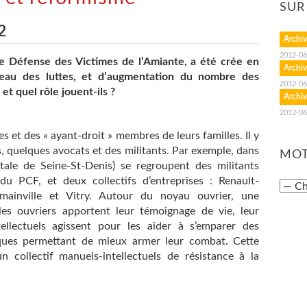
SUR
2
Archiv
2012-06
e Défense des Victimes de l’Amiante, a été crée en
Archiv
eau des luttes, et d’augmentation du nombre des
2012-06
 et quel rôle jouent-ils ?
Archiv
2012-06
 et des « ayant-droit » membres de leurs familles. Il y
s, quelques avocats et des militants. Par exemple, dans
MOT
tale de Seine-St-Denis) se regroupent des militants
 PCF, et deux collectifs d’entreprises : Renault-
mainville et Vitry. Autour du noyau ouvrier, une
les ouvriers apportent leur témoignage de vie, leur
tellectuels agissent pour les aider à s’emparer des
diques permettant de mieux armer leur combat. Cette
n collectif manuels-intellectuels de résistance à la