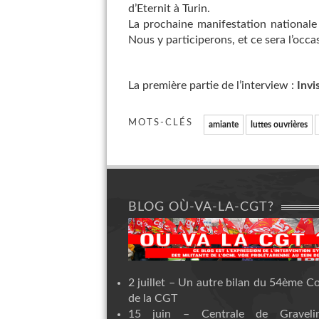
d’Eternit à Turin.
La prochaine manifestation nationale
Nous y participerons, et ce sera l’occas
La première partie de l’interview :
Invi
MOTS-CLÉS
amiante
luttes ouvrières
BLOG OÙ-VA-LA-CGT?
2 juillet – Un autre bilan du 54ème C
de la CGT
15 juin – Centrale de Graveli