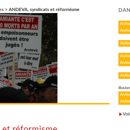
es
>
ANDEVA, syndicats et réformisme
DAN
Archiv
Archiv
Archiv
Archiv
Archiv
Archiv
illusion
Archiv
Archiv
Voi
 et réformisme