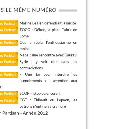
S LE MÊME NUMÉRO
Marine Le Pen défendrait la laïcité
es Partisan
TOGO : Dékon, la place Tahrir de
es Partisan
Lomé
Obama réélu, l’enthousiasme en
es Partisan
moins
Népal : une rencontre avec Gaurav
es Partisan
Syrie : y voir clair dans les
es Partisan
contradictions
« Une loi pour interdire les
es Partisan
licenciements » : attention aux
s !
SCOP = stop ou encore ?
es Partisan
CGT : Thibault ou Lepaon, les
es Partisan
patrons n’ont rien à craindre
r Partisan - Année 2012