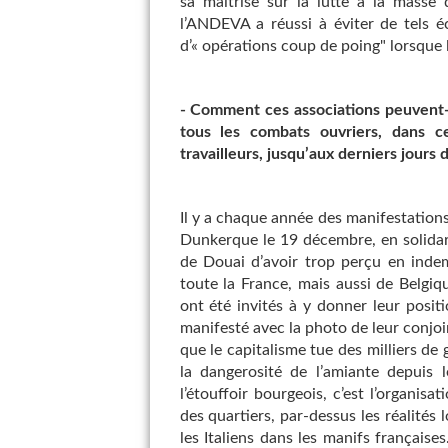
sa maîtrise sur la lutte à la masse
l’ANDEVA a réussi à éviter de tels éc
d’« opérations coup de poing" lorsque la
- Comment ces associations peuvent-e
tous les combats ouvriers, dans c
travailleurs, jusqu’aux derniers jours d
Il y a chaque année des manifestations.
Dunkerque le 19 décembre, en solidar
de Douai d’avoir trop perçu en indem
toute la France, mais aussi de Belgique
ont été invités à y donner leur posit
manifesté avec la photo de leur conjoi
que le capitalisme tue des milliers de
la dangerosité de l’amiante depuis l
l’étouffoir bourgeois, c’est l’organisa
des quartiers, par-dessus les réalités 
les Italiens dans les manifs français