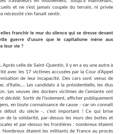
 des travailleurs en mouvement. Jusqu’à maintenant,
ueils et ne s’est jamais coupée du terrain, ni privée
 nécessité s’en faisait sentir.
lles franchir le mur du silence qui se dresse devant
ette guerre d’usure que le capitalisme mène aux
e leur vie ?
 Après celle de Saint-Quentin, il y en a eu une autre à
ité avec les 17 victimes accusées par la Cour d’Appel
nisation de leur incapacité. Des cars sont venus de
, d’Italie,… Les candidats à la présidentielle, les élus
ion. Les veuves des dockers victimes de l’amiante ont
nt décédé. Sortir de l’isolement, afficher publiquement
 gens, en toute connaissance de cause - car on connaît
e début du siècle -, c’est important ! Ce qui brise
tion de la solidarité, par-dessus les murs des boites et
locales et par-dessus les frontières : nombreux étaient
es. Nombreux étaient les militants de France au procès