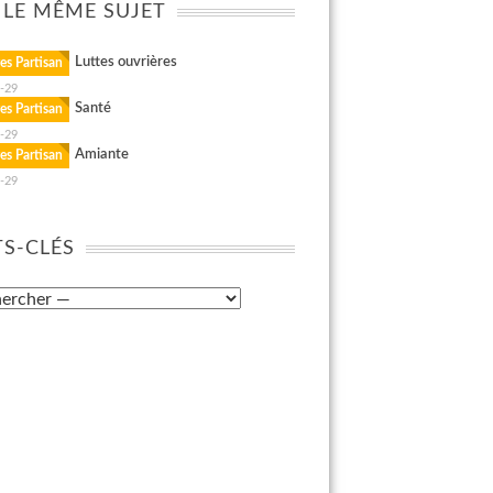
 LE MÊME SUJET
Luttes ouvrières
es Partisan
-29
Santé
es Partisan
-29
Amiante
es Partisan
-29
S-CLÉS