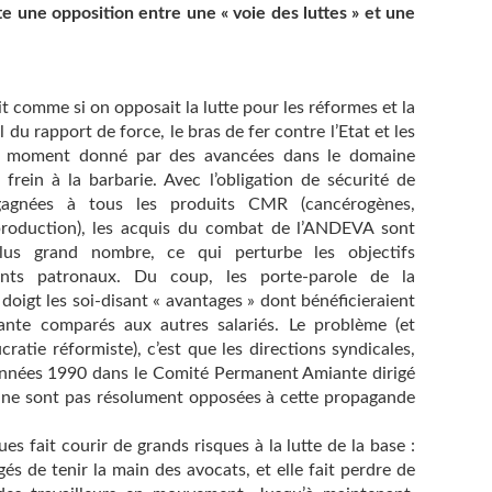
tte une opposition entre une « voie des luttes » et une
t comme si on opposait la lutte pour les réformes et la
l du rapport de force, le bras de fer contre l’Etat et les
 un moment donné par des avancées dans le domaine
 frein à la barbarie. Avec l’obligation de sécurité de
 gagnées à tous les produits CMR (cancérogènes,
roduction), les acquis du combat de l’ANDEVA sont
lus grand nombre, ce qui perturbe les objectifs
eants patronaux. Du coup, les porte-parole de la
oigt les soi-disant « avantages » dont bénéficieraient
iante comparés aux autres salariés. Le problème (et
ucratie réformiste), c’est que les directions syndicales,
années 1990 dans le Comité Permanent Amiante dirigé
e, ne sont pas résolument opposées à cette propagande
ues fait courir de grands risques à la lutte de la base :
gés de tenir la main des avocats, et elle fait perdre de