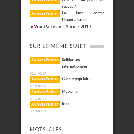
GTA 5 : Pourquoi un tel
Archives Partisan
succès ?
La lutte contre
Archives Partisan
l’impérialisme
Voir Partisan - Année 2013
SUR LE MÊME SUJET
Solidarités
Archives Partisan
internationales
2013-02-27
Guerre populaire
Archives Partisan
2013-02-27
Maoïsme
Archives Partisan
2013-02-27
Inde
Archives Partisan
2013-02-27
MOTS-CLÉS