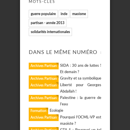
MOTS-CLÉS
guerre populaire
inde
maoïsme
partisan - année 2013
solidarités internationales
DANS LE MÊME NUMÉRO
SIDA : 30 ans de luttes !
Archives Partisan
Et demain ?
Gravity et sa symbolique
Archives Partisan
Liberté pour Georges
Archives Partisan
Abdallah !
Palestine : la guerre de
Archives Partisan
l’eau
Ecologie
Formation
Pourquoi l’OCML-VP est
Archives Partisan
maoïste ?