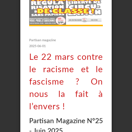
Partisan magazine
2025-06-01
Le 22 mars contre
le racisme et le
fascisme ? On
nous la fait à
l’envers !
Partisan Magazine N°25
- Juin 2025