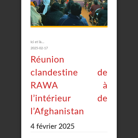
Ici et là...
2025-02-17
Réunion
clandestine de
RAWA à
l’intérieur de
l’Afghanistan
4 février 2025