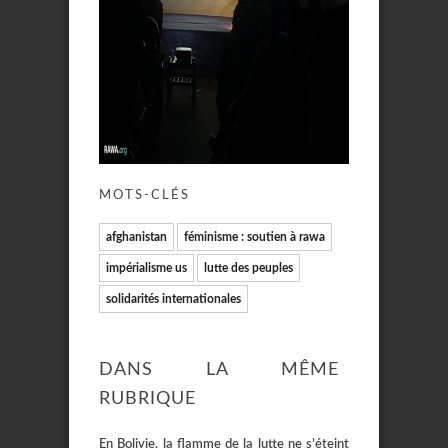
MOTS-CLÉS
afghanistan
féminisme : soutien à rawa
impérialisme us
lutte des peuples
solidarités internationales
DANS LA MÊME
RUBRIQUE
En Bolivie, la flamme de la lutte ne s’éteint