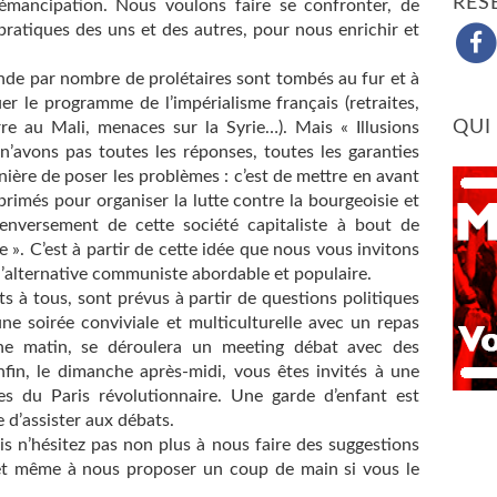
RÉS
’émancipation. Nous voulons faire se confronter, de
 pratiques des uns et des autres, pour nous enrichir et
ande par nombre de prolétaires sont tombés au fur et à
r le programme de l’impérialisme français (retraites,
QUI
erre au Mali, menaces sur la Syrie…). Mais « Illusions
n’avons pas toutes les réponses, toutes les garanties
ière de poser les problèmes : c’est de mettre en avant
primés pour organiser la lutte contre la bourgeoisie et
enversement de cette société capitaliste à bout de
ne ». C’est à partir de cette idée que nous vous invitons
l’alternative communiste abordable et populaire.
ts à tous, sont prévus à partir de questions politiques
une soirée conviviale et multiculturelle avec un repas
che matin, se déroulera un meeting débat avec des
nfin, le dimanche après-midi, vous êtes invités à une
ces du Paris révolutionnaire. Une garde d’enfant est
 d’assister aux débats.
is n’hésitez pas non plus à nous faire des suggestions
 et même à nous proposer un coup de main si vous le