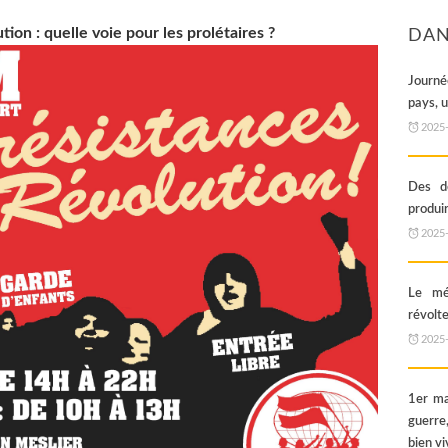
tion : quelle voie pour les prolétaires ?
DAN
Journé
pays, 
2025
Des dé
produi
2025
Le mé
révolte
2025
1er ma
guerre,
bien vi