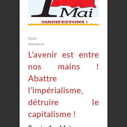
Tracts
2014-04-24
L’avenir est entre
nos mains !
Abattre
l’impérialisme,
détruire le
capitalisme !