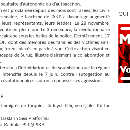
 souhaite d’autonomie ou d’autogestion.
n est proclamée depuis des mois sont rasées, les civils
QUI
 semaine, le fascisme de l’AKP a davantage augmenté
 leurs représentants, leurs leaders. Le 28 novembre,
xécuté en plein jour. Le 3 décembre, la révolutionnaire
caktepe sous les balles de la police. Dernièrement, 17
F, dont des membres des familles des victimes ainsi
 furent placés en garde à vue. Cette action visant en
scapés de Suruç, illustre clairement la collaboration et
.
 terreur, d’intimidation et de soumission que le régime
 intensifie depuis le 7 juin, contre l’autogestion au
s révolutionnaires sauront repousser ces agressions.
KP
s Immigrés de Turquie - Türkiyeli Göçmen İşçiler Kültür
tsakların Sesi Platformu
t Kadınlar Birliği-SKB