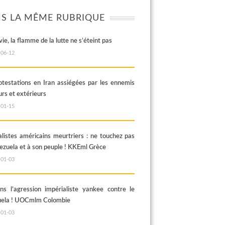
S LA MÊME RUBRIQUE
vie, la flamme de la lutte ne s’éteint pas
-06-12
otestations en Iran assiégées par les ennemis
urs et extérieurs
-01-15
alistes américains meurtriers : ne touchez pas
ezuela et à son peuple ! KKEml Grèce
-01-03
ns l’agression impérialiste yankee contre le
uela ! UOCmlm Colombie
-01-03