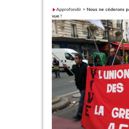
Approfondir
>
Nous ne céderons pa
vue !