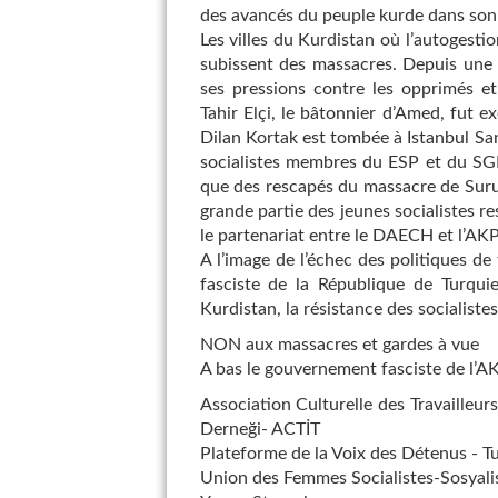
des avancés du peuple kurde dans son
Les villes du Kurdistan où l’autogestio
subissent des massacres. Depuis une
ses pressions contre les opprimés et
Tahir Elçi, le bâtonnier d’Amed, fut e
Dilan Kortak est tombée à Istanbul San
socialistes membres du ESP et du SGD
que des rescapés du massacre de Suruç
grande partie des jeunes socialistes re
le partenariat entre le DAECH et l’AKP
A l’image de l’échec des politiques de
fasciste de la République de Turquie
Kurdistan, la résistance des socialiste
NON aux massacres et gardes à vue
A bas le gouvernement fasciste de l’A
Association Culturelle des Travailleur
Derneği- ACTİT
Plateforme de la Voix des Détenus - Tu
Union des Femmes Socialistes-Sosyalis