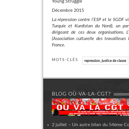
Young Struggle
Décembre 2015
La répression contre l’ESP et le SGDF v
Turquie et Kurdistan du Nord), un par
dirigeant de ces deux organisations. 
(Association culturelle des travailleur
France.
MOTS-CLÉS
repression, justice de classe
BLOG OÙ-VA-LA-CGT?
2 juillet – Un autre bilan du 54ème C