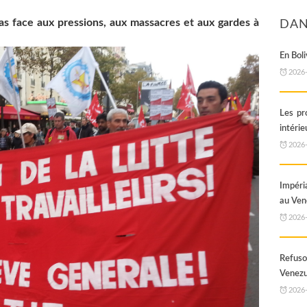
s face aux pressions, aux massacres et aux gardes à
DAN
En Boli
2026
Les pr
intérie
2026
Impéri
au Ven
2026
Refuso
Venez
2026