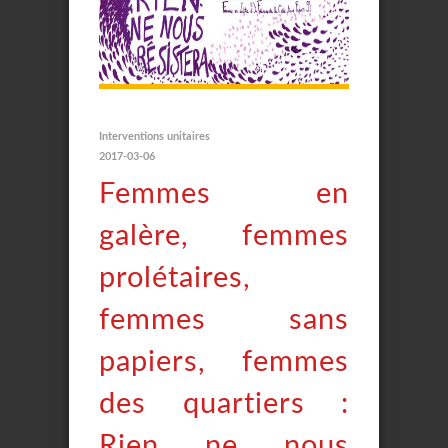
Interventions unitaires
2017-03-06
Femmes en
galère, femmes
prolétaires,
femmes sans
papiers, femmes
des quartiers :
Rien ne nous