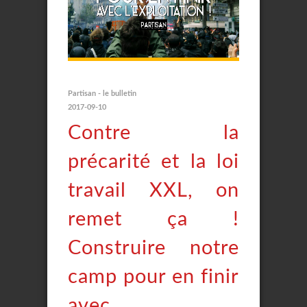
Partisan - le bulletin
2017-09-10
Contre la
précarité et la loi
travail XXL, on
remet ça !
Construire notre
camp pour en finir
avec