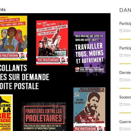
nts
DAN
Partic
2026
Partic
2026
Dernie
2026
Souteno
2026
Guerre 
2026