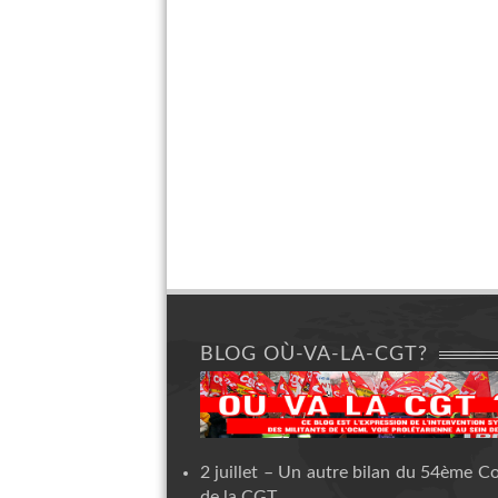
BLOG OÙ-VA-LA-CGT?
2 juillet – Un autre bilan du 54ème C
de la CGT