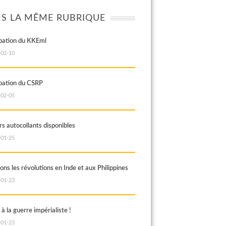
S LA MÊME RUBRIQUE
ipation du KKEml
-02-10
ipation du CSRP
-02-05
rs autocollants disponibles
-01-25
ns les révolutions en Inde et aux Philippines
-01-23
à la guerre impérialiste !
-01-23