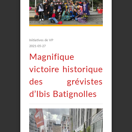
Initiatives de VP
2021-05-27
Magnifique
victoire historique
des grévistes
d’Ibis Batignolles