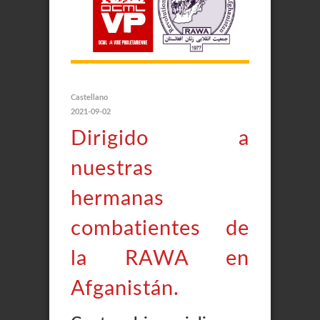
Castellano
2021-09-02
Dirigido a
nuestras
hermanas
combatientes de
la RAWA en
Afganistán.