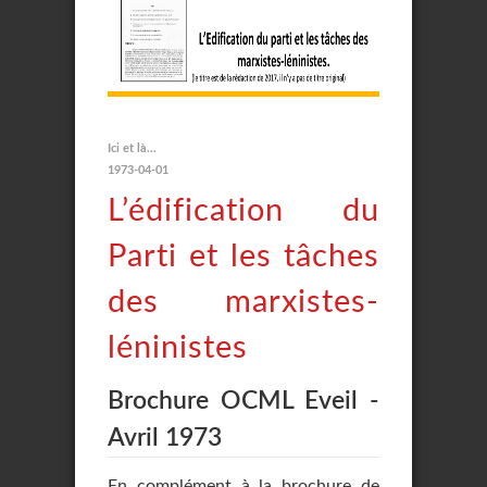
Ici et là...
1973-04-01
L’édification du
Parti et les tâches
des marxistes-
léninistes
Brochure OCML Eveil -
Avril 1973
En complément à la brochure de