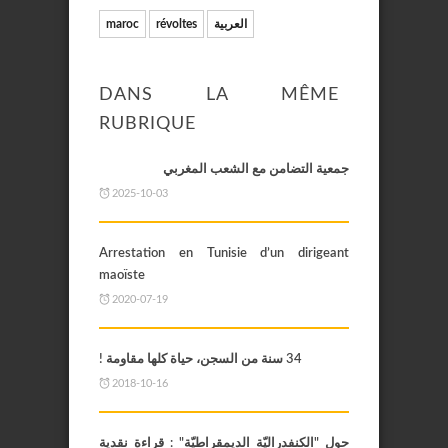
maroc
révoltes
العربية
DANS LA MÊME
RUBRIQUE
جمعية التضامن مع الشعب المغربي
2025-10-03
Arrestation en Tunisie d’un dirigeant
maoïste
2020-07-19
34 سنة من السجن، حياة كلها مقاومة !
2018-10-16
حول "الكنفدراليّة الديمقراطيّة" : قراءة نقدية