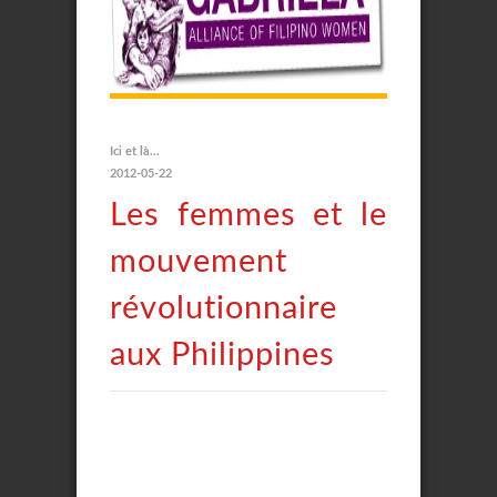
Ici et là...
2012-05-22
Les femmes et le
mouvement
révolutionnaire
aux Philippines