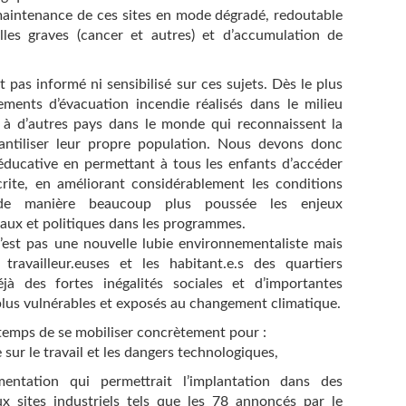
e maintenance de ces sites en mode dégradé, redoutable
les graves (cancer et autres) et d’accumulation de
 pas informé ni sensibilisé sur ces sujets. Dès le plus
ments d’évacuation incendie réalisés dans le milieu
t à d’autres pays dans le monde qui reconnaissent la
fantiliser leur propre population. Nous devons donc
 éducative en permettant à tous les enfants d’accéder
crite, en améliorant considérablement les conditions
 de manière beaucoup plus poussée les enjeux
ux et politiques dans les programmes.
n’est pas une nouvelle lubie environnementaliste mais
ravailleur.euses et les habitant.e.s des quartiers
éjà des fortes inégalités sociales et d’importantes
n plus vulnérables et exposés au changement climatique.
 temps de se mobiliser concrètement pour :
 sur le travail et les dangers technologiques,
entation qui permettrait l’implantation dans des
x sites industriels tels que les 78 annoncés par le