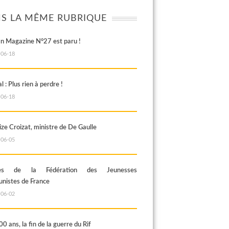
S LA MÊME RUBRIQUE
an Magazine N°27 est paru !
-06-18
al : Plus rien à perdre !
-06-18
ze Croizat, ministre de De Gaulle
-06-05
rès de la Fédération des Jeunesses
istes de France
-06-02
100 ans, la fin de la guerre du Rif