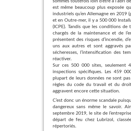
sommes toutefois loin d’être à l’abri d
est même beaucoup plus exposée que 
industriels qu’en Allemagne en 2019 (
et en Outre-mer, il y a 500 000 Instal
(ICPE). Tandis que les conditions de t
chargés de la maintenance et de l’en
présentent des risques d’incendie, d’
uns aux autres et sont aggravés par
sécheresses, l’intensification des te
réactiver.
Sur ces 500 000 sites, seulement 
inspections spécifiques. Les 459 00
plupart de leurs données ne sont pas
règles du code du travail et du droi
aggravent encore cette situation.
C’est donc un énorme scandale puisqu’o
dangereux sans même le savoir. Ains
septembre 2019, le site de l’entrepris
départ de feu chez Lubrizol, class
répertoriés.