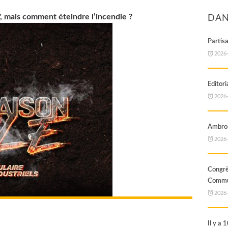
, mais comment éteindre l’incendie ?
DAN
Partis
2026
Editori
2026
Ambroi
2026
Cong
Commun
2026
Il y a 