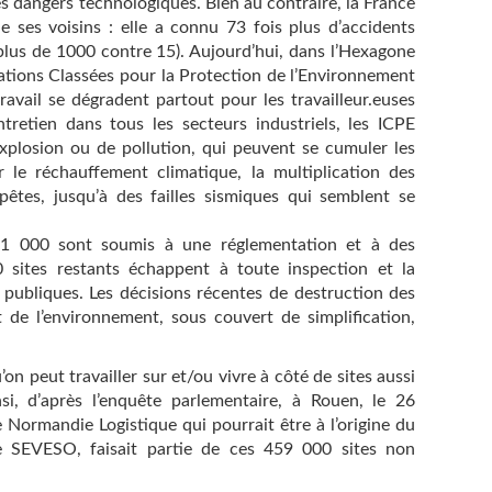
es dangers technologiques. Bien au contraire, la France
ses voisins : elle a connu 73 fois plus d’accidents
plus de 1000 contre 15). Aujourd’hui, dans l’Hexagone
lations Classées pour la Protection de l’Environnement
ravail se dégradent partout pour les travailleur.euses
tretien dans tous les secteurs industriels, les ICPE
explosion ou de pollution, qui peuvent se cumuler les
 le réchauffement climatique, la multiplication des
mpêtes, jusqu’à des failles sismiques qui semblent se
41 000 sont soumis à une réglementation et à des
0 sites restants échappent à toute inspection et la
 publiques. Les décisions récentes de destruction des
t de l’environnement, sous couvert de simplification,
n peut travailler sur et/ou vivre à côté de sites aussi
i, d’après l’enquête parlementaire, à Rouen, le 26
e Normandie Logistique qui pourrait être à l’origine du
ée SEVESO, faisait partie de ces 459 000 sites non