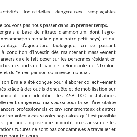
tivités industrielles dangereuses remplaçables
s ne pouvons pas nous passer dans un premier temps.
engrais à base de nitrate d’ammonium, dont l’agro-
a consommation mondiale pour notre petit pays), et qui
vantage d’agriculture biologique, en se passant
, à condition d’investir dès maintenant massivement
dangers qu’elle fait peser sur les personnes résidant en
oches des ports du Liban, de la Roumanie, de l’Ukraine,
ibye et du Yémen par son commerce mondial.
aison Brûle a été conçue pour élaborer collectivement
ués grâce à des outils d’enquête et de mobilisation sur
amment pour identifier les 459 000 installations
llement dangereux, mais aussi pour briser l’invisibilité
 cancers professionnels et environnementaux et autres
ntrer grâce à ces savoirs populaires qu’il est possible
rs que nous impose une minorité, mais aussi que les
nérations futures ne sont pas condamné.es à travailler et
eux pour toujours.