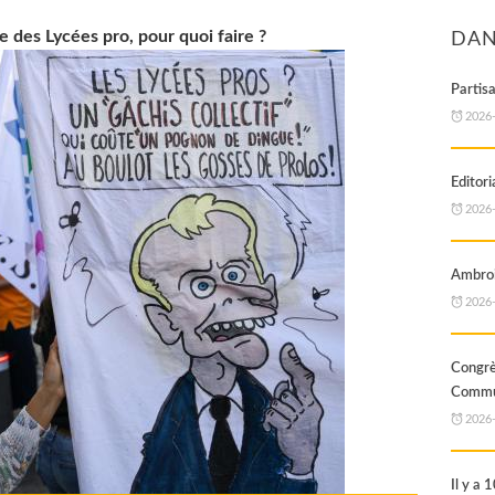
 des Lycées pro, pour quoi faire ?
DAN
Partis
2026
Editori
2026
Ambroi
2026
Cong
Commun
2026
Il y a 