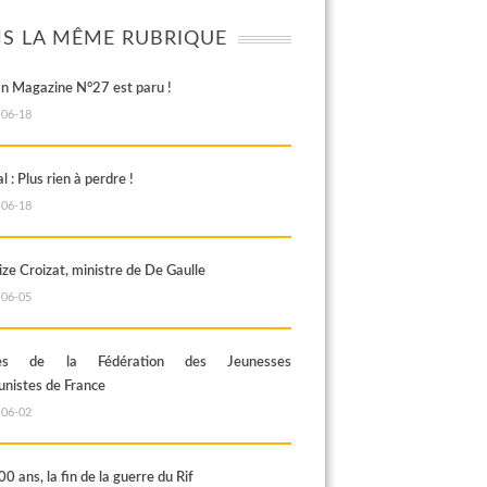
S LA MÊME RUBRIQUE
an Magazine N°27 est paru !
-06-18
al : Plus rien à perdre !
-06-18
ze Croizat, ministre de De Gaulle
-06-05
rès de la Fédération des Jeunesses
istes de France
-06-02
100 ans, la fin de la guerre du Rif