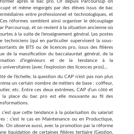
e former après le bac pro. Or depuis Parcoursup on
ccupé et même engorgés par des élèves issus de bac
ermédiaires entre professionnel et technologiques, et
. Ces réformes semblent ainsi organiser le découplage
par Parcoursup, et on revient à la situation ancienne où
ourtes à la suite de l’enseignement général. Les postes
e techniciens (qui en particulier supervisent la sous-
 sortants de BTS ou de licences pro, issus des filières
ue de la massification du baccalauréat général, de la
ormation d’ingénieurs et de la tendance à la
 universitaires (avec l’explosion des licences pros)…
té de l’échelle, la question du CAP n’est pas non plus
nima un certain nombre de métiers de base : coiffeur,
utier, etc. Entre ces deux extrêmes, CAP d’un côté et
s, la place du bac pro est elle mouvante au fil des
ansformations.
’est que cette tendance à la polarisation du salariat
ières : c’est le cas en Maintenance ou en Productique,
e. On observe aussi, avec la promotion par la réforme
e liquidation de certaines filières tertiaire (Gestion,