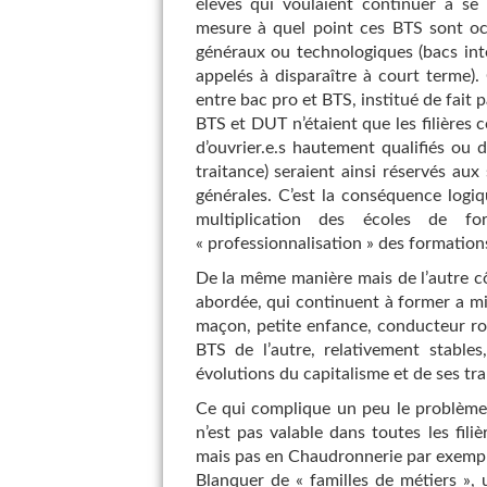
élèves qui voulaient continuer à s
mesure à quel point ces BTS sont o
généraux ou technologiques (bacs int
appelés à disparaître à court terme)
entre bac pro et BTS, institué de fait 
BTS et DUT n’étaient que les filières c
d’ouvrier.e.s hautement qualifiés ou d
traitance) seraient ainsi réservés aux
générales. C’est la conséquence logiq
multiplication des écoles de f
« professionnalisation » des formations
De la même manière mais de l’autre cô
abordée, qui continuent à former a mi
maçon, petite enfance, conducteur ro
BTS de l’autre, relativement stable
évolutions du capitalisme et de ses tr
Ce qui complique un peu le problème c
n’est pas valable dans toutes les fil
mais pas en Chaudronnerie par exempl
Blanquer de « familles de métiers », un