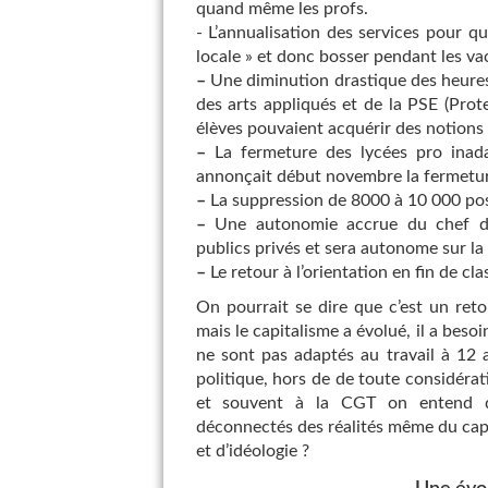
quand même les profs.
- L’annualisation des services pour qu’
locale » et donc bosser pendant les va
–
Une diminution drastique des heures 
des arts appliqués et de la PSE (Pro
élèves pouvaient acquérir des notions d
–
La fermeture des lycées pro inada
annonçait début novembre la fermeture 
–
La suppression de 8000 à 10 000 pos
–
Une autonomie accrue du chef d’é
publics privés et sera autonome sur la
–
Le retour à l’orientation en fin de cl
On pourrait se dire que c’est un reto
mais le capitalisme a évolué, il a besoi
ne sont pas adaptés au travail à 12 
politique, hors de de toute considéra
et souvent à la CGT on entend qu
déconnectés des réalités même du capi
et d’idéologie ?