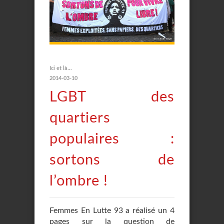
Ici et là...
2014-03-10
LGBT des
quartiers
populaires :
sortons de
l’ombre !
Femmes En Lutte 93 a réalisé un 4
pages sur la question de