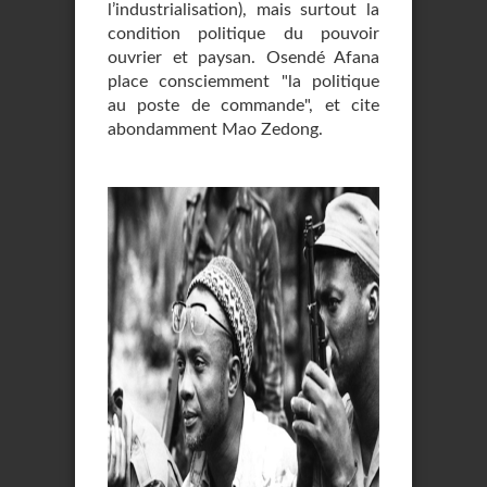
l’industrialisation), mais surtout la
condition politique du pouvoir
ouvrier et paysan. Osendé Afana
place consciemment "la politique
au poste de commande", et cite
abondamment Mao Zedong.