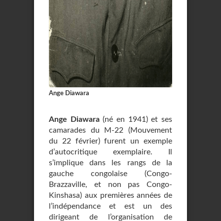
Ange Diawara
Ange Diawara
(né en 1941) et ses
camarades du M-22 (Mouvement
du 22 février) furent un exemple
d’autocritique exemplaire. Il
s’implique dans les rangs de la
gauche congolaise (Congo-
Brazzaville, et non pas Congo-
Kinshasa) aux premières années de
l’indépendance et est un des
dirigeant de l’organisation de